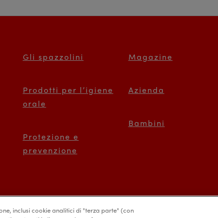
Gli spazzolini
Magazine
Prodotti per l’igiene
Azienda
orale
Bambini
Protezione e
prevenzione
ione, inclusi cookie analitici di "terza parte" (con