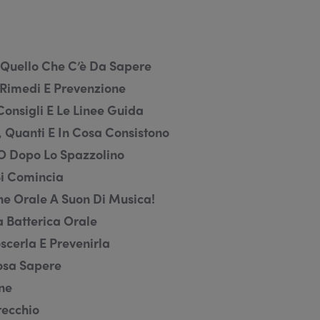
 Quello Che C’è Da Sapere
, Rimedi E Prevenzione
Consigli E Le Linee Guida
o, Quanti E In Cosa Consistono
a O Dopo Lo Spazzolino
Si Comincia
ene Orale A Suon Di Musica!
ra Batterica Orale
scerla E Prevenirla
Cosa Sapere
ne
recchio