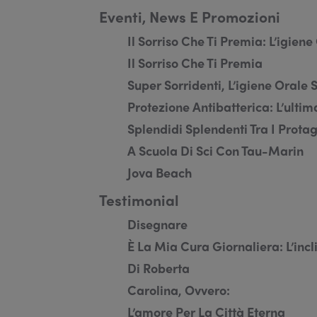
Eventi, News E Promozioni
Il Sorriso Che Ti Premia: L’igien
Il Sorriso Che Ti Premia
Super Sorridenti, L’igiene Orale
Protezione Antibatterica: L’ult
Splendidi Splendenti Tra I Protag
A Scuola Di Sci Con Tau-Marin
Jova Beach
Testimonial
Disegnare
È La Mia Cura Giornaliera: L’inc
Di Roberta
Carolina, Ovvero:
L’amore Per La Città Eterna