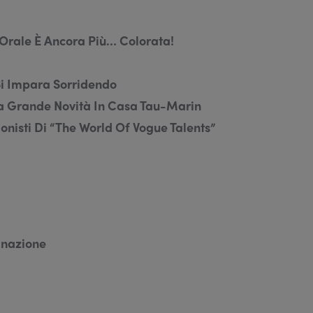
e Orale È Ancora Più… Colorata!
 Si Impara Sorridendo
ima Grande Novità In Casa Tau-Marin
onisti Di “The World Of Vogue Talents”
linazione