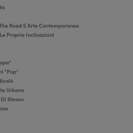
ta
 The Road E Arte
Contemporanea
Le Proprie Inclinazioni
ippa”
ni “pop”
Nicolò
ista Urbano
i Di Steven
ione