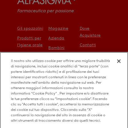
Farmaceutica per passione
Gli spazzolini
Magazine
Dove
Acquistare
Prodotti per
Azienda
l’igiene orale
Contatti
Bambini
Protezione e
Mappa del sito
Il nostro sito utilizza cookie per offrire una migliore fruibilità
prevenzione
Accessibilità
di navigazione, inclusi cookie analitici di "terza parte" (con
digitale
potere identificativo ridotto) e di profilazione dei tuoi
interessi per mostrarti contenuti in linea con le preferenze
manifestate nell'ambito della navigazione sul web. Per
ottenere maggiori informazioni consulta la nostra
informativa “Cookie Policy” . Per impostare e/o disattivare
le tue preferenze clicca su “Impostazioni cookie”. Facendo
Privacy Policy
Diritti degli interessati
clic su "Accetta tutti i cookie", accetterai la memorizzazione
dei cookie sul tuo dispositivo. Cliccando sulla "X"
Cookie Policy
Credits
continuerai la navigazione del sito in assenza di cookie o
altri strumenti di tracciamento diversi da quelli tecnici.