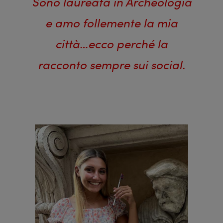
Sono laureata in Archeologia
e amo follemente la mia
città…ecco perché la
racconto sempre sui social.