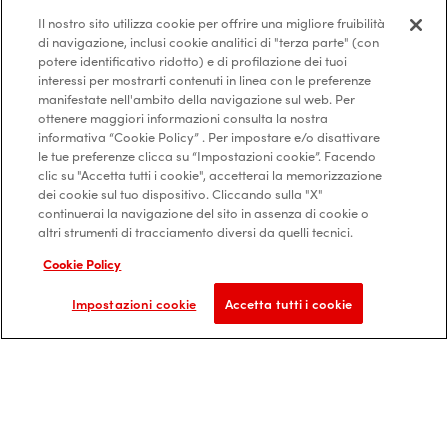
Il nostro sito utilizza cookie per offrire una migliore fruibilità
di navigazione, inclusi cookie analitici di "terza parte" (con
potere identificativo ridotto) e di profilazione dei tuoi
interessi per mostrarti contenuti in linea con le preferenze
manifestate nell'ambito della navigazione sul web. Per
ottenere maggiori informazioni consulta la nostra
informativa “Cookie Policy” . Per impostare e/o disattivare
le tue preferenze clicca su “Impostazioni cookie”. Facendo
Farmaceutica per passione
clic su "Accetta tutti i cookie", accetterai la memorizzazione
dei cookie sul tuo dispositivo. Cliccando sulla "X"
continuerai la navigazione del sito in assenza di cookie o
Gli spazzolini
Magazine
Dove
altri strumenti di tracciamento diversi da quelli tecnici.
Acquistare
Prodotti per
Azienda
Cookie Policy
l’igiene orale
Contatti
Bambini
Impostazioni cookie
Accetta tutti i cookie
Protezione e
Mappa del sito
prevenzione
Accessibilità
digitale