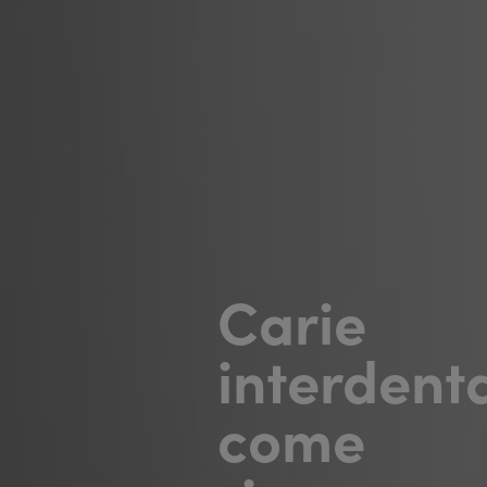
Carie
interdenta
come