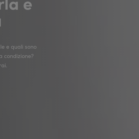
rla e
a
le e quali sono
ta condizione?
ai.