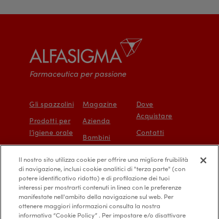
Farmaceutica per passione
Gli spazzolini
Magazine
Dove
Acquistare
Prodotti per
Azienda
l’igiene orale
Contatti
Bambini
Protezione e
Mappa del sito
Il nostro sito utilizza cookie per offrire una migliore fruibilità
prevenzione
Accessibilità
di navigazione, inclusi cookie analitici di "terza parte" (con
digitale
potere identificativo ridotto) e di profilazione dei tuoi
interessi per mostrarti contenuti in linea con le preferenze
manifestate nell'ambito della navigazione sul web. Per
ottenere maggiori informazioni consulta la nostra
informativa “Cookie Policy” . Per impostare e/o disattivare