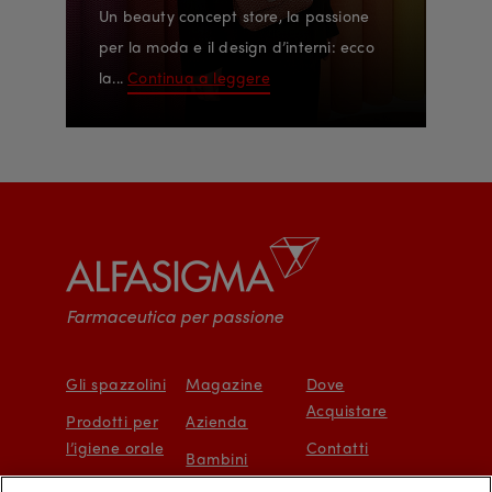
Un beauty concept store, la passione
per la moda e il design d’interni: ecco
la...
Continua a leggere
Farmaceutica per passione
Gli spazzolini
Magazine
Dove
Acquistare
Prodotti per
Azienda
l’igiene orale
Contatti
Bambini
Protezione e
Mappa del sito