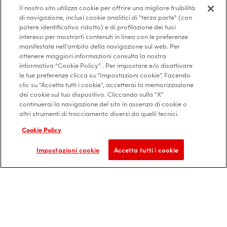
Il nostro sito utilizza cookie per offrire una migliore fruibilità
prevenzione
Accessibilità
di navigazione, inclusi cookie analitici di "terza parte" (con
digitale
potere identificativo ridotto) e di profilazione dei tuoi
interessi per mostrarti contenuti in linea con le preferenze
manifestate nell'ambito della navigazione sul web. Per
ottenere maggiori informazioni consulta la nostra
informativa “Cookie Policy” . Per impostare e/o disattivare
le tue preferenze clicca su “Impostazioni cookie”. Facendo
Privacy Policy
Diritti degli interessati
clic su "Accetta tutti i cookie", accetterai la memorizzazione
dei cookie sul tuo dispositivo. Cliccando sulla "X"
Cookie Policy
Credits
continuerai la navigazione del sito in assenza di cookie o
altri strumenti di tracciamento diversi da quelli tecnici.
Cookie Policy
© 2019 Alfasigma Spa. p.iva 03432221202
Impostazioni cookie
Accetta tutti i cookie