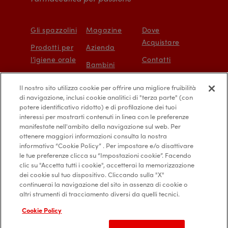
Gli spazzolini
Magazine
Dove
Acquistare
Prodotti per
Azienda
l’igiene orale
Contatti
Bambini
Protezione e
Mappa del sito
Il nostro sito utilizza cookie per offrire una migliore fruibilità
prevenzione
Accessibilità
di navigazione, inclusi cookie analitici di "terza parte" (con
digitale
potere identificativo ridotto) e di profilazione dei tuoi
interessi per mostrarti contenuti in linea con le preferenze
manifestate nell'ambito della navigazione sul web. Per
ottenere maggiori informazioni consulta la nostra
informativa “Cookie Policy” . Per impostare e/o disattivare
le tue preferenze clicca su “Impostazioni cookie”. Facendo
Privacy Policy
Diritti degli interessati
clic su "Accetta tutti i cookie", accetterai la memorizzazione
dei cookie sul tuo dispositivo. Cliccando sulla "X"
Cookie Policy
Credits
continuerai la navigazione del sito in assenza di cookie o
altri strumenti di tracciamento diversi da quelli tecnici.
Cookie Policy
© 2019 Alfasigma Spa. p.iva 03432221202