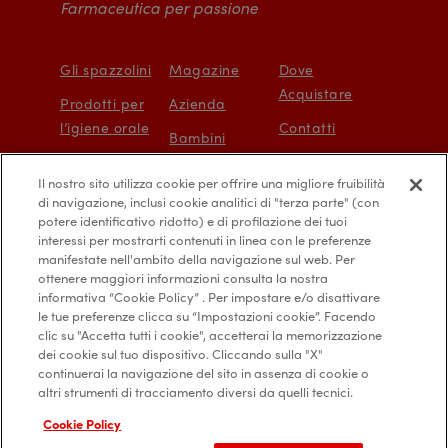
Farmaceutica per passione
Gli spazzolini
Magazine
Dove
Acquistare
Prodotti per
Azienda
l’igiene orale
Contatti
Bambini
Protezione e
Mappa del sito
Il nostro sito utilizza cookie per offrire una migliore fruibilità
prevenzione
Accessibilità
di navigazione, inclusi cookie analitici di "terza parte" (con
digitale
potere identificativo ridotto) e di profilazione dei tuoi
interessi per mostrarti contenuti in linea con le preferenze
manifestate nell'ambito della navigazione sul web. Per
ottenere maggiori informazioni consulta la nostra
informativa “Cookie Policy” . Per impostare e/o disattivare
le tue preferenze clicca su “Impostazioni cookie”. Facendo
Privacy Policy
Diritti degli interessati
clic su "Accetta tutti i cookie", accetterai la memorizzazione
dei cookie sul tuo dispositivo. Cliccando sulla "X"
Cookie Policy
Credits
continuerai la navigazione del sito in assenza di cookie o
altri strumenti di tracciamento diversi da quelli tecnici.
Cookie Policy
© 2019 Alfasigma Spa. p.iva 03432221202