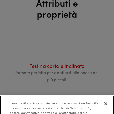
Attributi e
proprietà
mista
Testina corta e inclinata
Man
trica per
formato perfetto per adattarsi alla bocca dei
per u
 anni.
più piccoli.
Il nostro sito utilizza cookie per offrire una migliore fruibilità
di navigazione, inclusi cookie analitici di "terza parte" (con
potere identificativo ridotto) e di profilazione dei tuoi