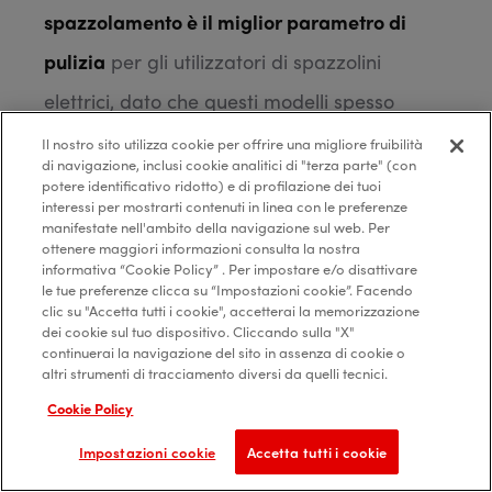
spazzolamento è il miglior parametro di
pulizia
per gli utilizzatori di spazzolini
elettrici, dato che questi modelli spesso
possiedono un timer incorporato, di solito
Il nostro sito utilizza cookie per offrire una migliore fruibilità
di navigazione, inclusi cookie analitici di "terza parte" (con
settato
sui 2-3 minuti
, mentre con lo
potere identificativo ridotto) e di profilazione dei tuoi
interessi per mostrarti contenuti in linea con le preferenze
spazzolino manuale il tempo di
manifestate nell'ambito della navigazione sul web. Per
ottenere maggiori informazioni consulta la nostra
spazzolamento può essere una variabile
informativa “Cookie Policy” . Per impostare e/o disattivare
le tue preferenze clicca su “Impostazioni cookie”. Facendo
soggettiva. E ancora,
movimenti circolari
clic su "Accetta tutti i cookie", accetterai la memorizzazione
dei cookie sul tuo dispositivo. Cliccando sulla "X"
durante il lavaggio con lo spazzolino
continuerai la navigazione del sito in assenza di cookie o
altri strumenti di tracciamento diversi da quelli tecnici.
elettrico sembrano essere più efficaci
Cookie Policy
rispetto a movimenti dall’alto verso il basso
Impostazioni cookie
Accetta tutti i cookie
che, associati al cosiddetto “morso di tigre”