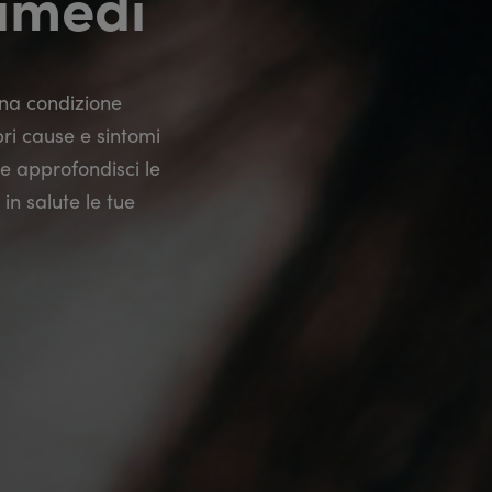
rimedi
na condizione
ri cause e sintomi
 e approfondisci le
in salute le tue