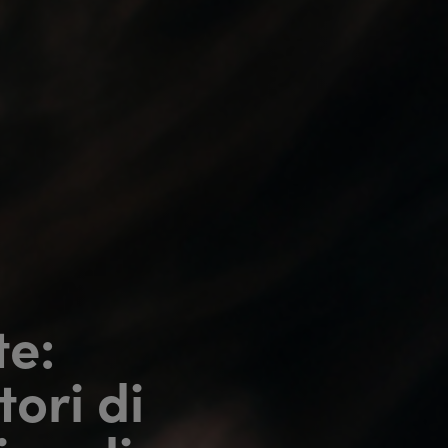
e:
tori di