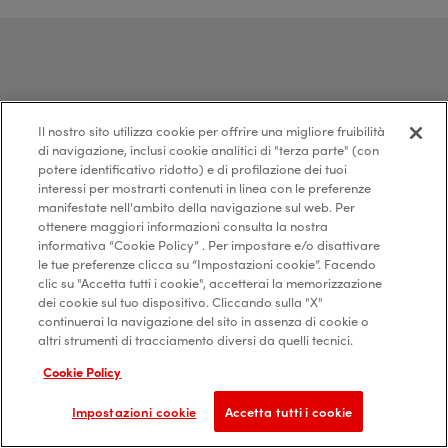
I segreti dell’igiene
Il nostro sito utilizza cookie per offrire una migliore fruibilità
di navigazione, inclusi cookie analitici di "terza parte" (con
orale con tau-marin
potere identificativo ridotto) e di profilazione dei tuoi
interessi per mostrarti contenuti in linea con le preferenze
manifestate nell'ambito della navigazione sul web. Per
ottenere maggiori informazioni consulta la nostra
informativa “Cookie Policy” . Per impostare e/o disattivare
L’igiene orale è una pratica
le tue preferenze clicca su “Impostazioni cookie”. Facendo
clic su "Accetta tutti i cookie", accetterai la memorizzazione
fondamentale nella vita
dei cookie sul tuo dispositivo. Cliccando sulla "X"
continuerai la navigazione del sito in assenza di cookie o
quotidiana di ciascuno di noi.
altri strumenti di tracciamento diversi da quelli tecnici.
Scopri i segreti per la salute della
Cookie Policy
nostra bocca!
Impostazioni cookie
Accetta tutti i cookie