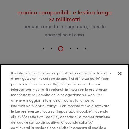
tre
manico componibile e testina lunga
dentif
27 millimetri
per u
e
per una comoda impugnatura, come lo
spazzolino di casa
Il nostro sito utilizza cookie per offrire una migliore fruibilità
di navigazione, inclusi cookie analitici di "terza parte" (con
potere identificativo ridotto) e di profilazione dei tuoi
interessi per mostrarti contenuti in linea con le preferenze
manifestate nell'ambito della navigazione sul web. Per
ottenere maggiori informazioni consulta la nostra
informativa “Cookie Policy” . Per impostare e/o disattivare
le tue preferenze clicca su “Impostazioni cookie”. Facendo
clic su "Accetta tutti i cookie", accetterai la memorizzazione
dei cookie sul tuo dispositivo. Cliccando sulla "X"
continuerai la navigazione del sito in assenza di cookie o