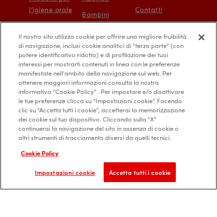
l’igiene orale
Contatti
Bambini
Protezione e
Mappa del sito
Il nostro sito utilizza cookie per offrire una migliore fruibilità
prevenzione
Accessibilità
di navigazione, inclusi cookie analitici di "terza parte" (con
digitale
potere identificativo ridotto) e di profilazione dei tuoi
interessi per mostrarti contenuti in linea con le preferenze
manifestate nell'ambito della navigazione sul web. Per
ottenere maggiori informazioni consulta la nostra
informativa “Cookie Policy” . Per impostare e/o disattivare
le tue preferenze clicca su “Impostazioni cookie”. Facendo
Privacy Policy
Diritti degli interessati
clic su "Accetta tutti i cookie", accetterai la memorizzazione
dei cookie sul tuo dispositivo. Cliccando sulla "X"
Cookie Policy
Credits
continuerai la navigazione del sito in assenza di cookie o
altri strumenti di tracciamento diversi da quelli tecnici.
Cookie Policy
© 2019 Alfasigma Spa. p.iva 03432221202
Impostazioni cookie
Accetta tutti i cookie