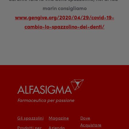
marin consigliamo
www.gengive.org/2020/04/29/covid-19-
cambio-lo-spazzolino-dei-denti/
Farmaceutica per passione
Gli spazzolini
Magazine
Dove
Acquistare
Prodotti per
Azienda